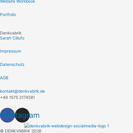
Website Workbook
Portfolio
Denkvabrik
Sarah Cillufo
Impressum
Datenschutz
AGB
kontakt@denkvabrik.de
+49 1575 2174581
cebook
Instagram
© DENKVABRIK 2026